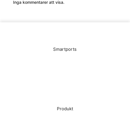
Inga kommentarer att visa.
Smartports
Start
Vår Mission
Nyheter
Investerare
Karriär
Pressmaterial
Produkt
Smartports
Hållbarhet