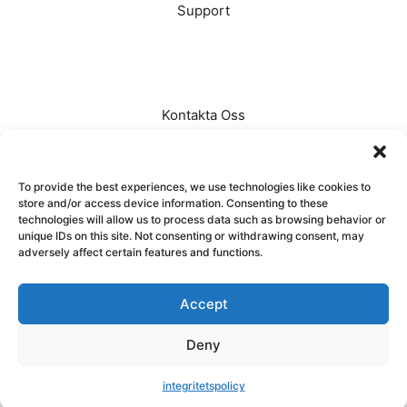
Support
Vanliga Frågor
Kundsupport
Garanti
Kontakta Oss
Ansök
Kontaktsida
To provide the best experiences, we use technologies like cookies to
org: 559444-2674
store and/or access device information. Consenting to these
technologies will allow us to process data such as browsing behavior or
unique IDs on this site. Not consenting or withdrawing consent, may
adversely affect certain features and functions.
© 2025 Smartports AB
Accept
Integritetspolicy
|
Användarvillkor
Deny
integritetspolicy