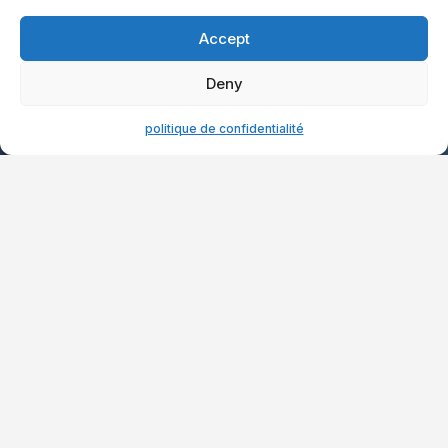
Accept
Deny
politique de confidentialité
Énergie intelligente
Production
d’énergie solaire
avec système de
contrôle intelligent