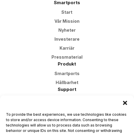
Smartports
Start
Vår Mission
Nyheter
Investerare
Karriär
Pressmaterial
Produkt
Smartports
Hållbarhet
Support
Vanliga Frågor
Kundsupport
To provide the best experiences, we use technologies like cookies
Garanti
to store and/or access device information. Consenting to these
Kontakta Oss
technologies will allow us to process data such as browsing
behavior or unique IDs on this site. Not consenting or withdrawing
Ansök